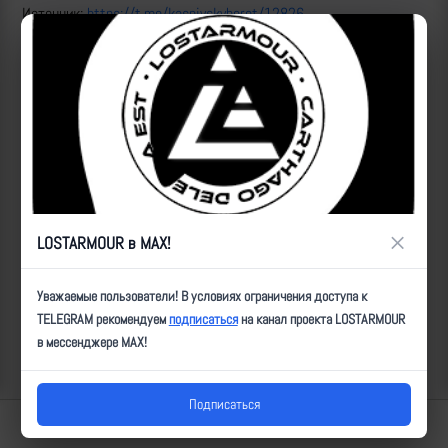
Источник:
https://t.me/kaspiyskyberet/12826
ID:
15841
| Автор:
Артем
| Дата:
2024-03-29
| Просмотров:
1073
| Теги:
Популярные за сегодня видео
×
LOSTARMOUR в MAX!
Уважаемые пользователи! В условиях ограничения доступа к
TELEGRAM рекомендуем
подписаться
на канал проекта LOSTARMOUR
в мессенджере MAX!
Подписаться
Lostarmour | Carthago Delenda Est | 2014-2026