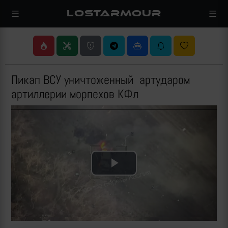
LOSTARMOUR
Пикап ВСУ уничтоженный артударом
артиллерии морпехов КФл
Play
Video