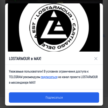
Источник:
https://t.me/mod_russia/30114
https://t.me/warhistoryalconafter/134156
Второй
удар:
https://lostarmour.info/news/heli_23_09_18_strike_02_ka-
52m
ID:
5497
| Автор:
ultz
| Дата:
2023-09-04
| Просмотров:
1486
| Теги:
Вертолеты, Ка-52М, УР-В, техника, неизвестен, 22с
×
LOSTARMOUR в MAX!
Популярные за сегодня видео
Уважаемые пользователи! В условиях ограничения доступа к
TELEGRAM рекомендуем
подписаться
на канал проекта LOSTARMOUR
в мессенджере MAX!
Подписаться
Lostarmour | Carthago Delenda Est | 2014-2026