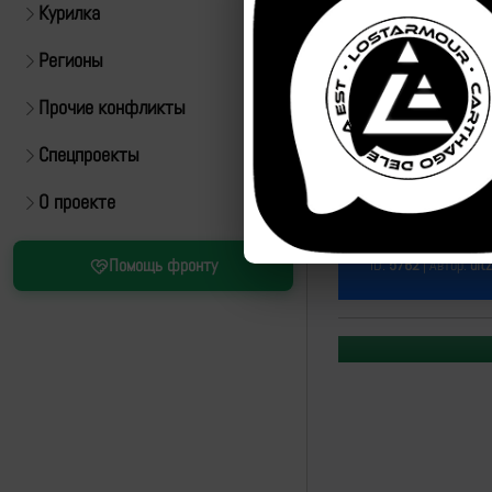
Курилка
Регионы
Прочие конфликты
Спецпроекты
О проекте
Источник:
https://t.m
Помощь фронту
ID:
5762
| Автор:
ultz