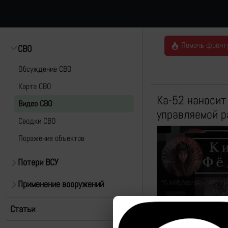
Помочь фронт
СВО
Обсуждение СВО
Карта СВО
Ка-52 наносит
Видео СВО
управляемой р
Cводки СВО
Поражение объектов
Потери ВСУ
Применение вооружений
Статьи