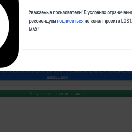
Play
Уважаемые пользователи! В условиях ограничени
Video
рекомендуем
подписаться
на канал проекта LOS
MAX!
e/warhistoryalconafter/120588
| Дата:
2023-09-08
| Просмотров:
1171
| Теги:
Вертолеты, Ка-52, УР-В, техника, п
движущаяся
Популярные за сегодня видео