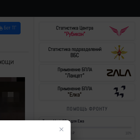
Бот ТГ
Статистика Центра
"Рубикон"
Статистика подразделений
ВБС
омощи
Применение БПЛА
"Ланцет"
Применение БПЛА
"Елка"
ПОМОЩЬ ФРОНТУ
Тушки Mavic3Pro для Ежа
×
42 700
₽
/
430 000
₽
10
%