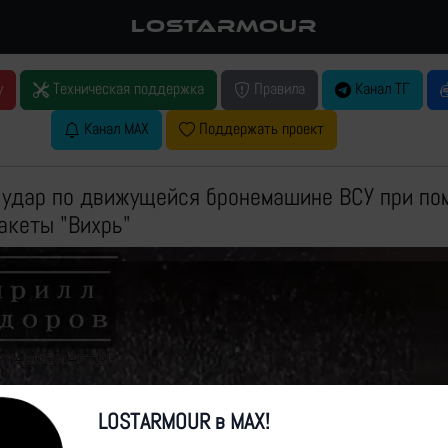
LOSTARMOUR
у
Техническая поддержка
Правила
Канал ТГ
Канал MAX
Поддержать проект
 удар по движущейся бронемашине ВСУ при п
акеты "Вихрь"
LOSTARMOUR в MAX!