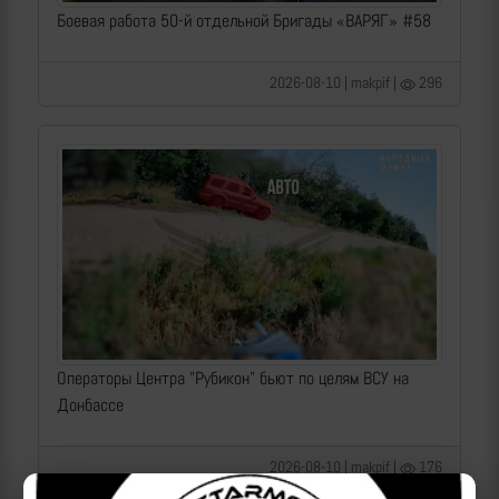
Боевая работа 50-й отдельной Бригады «ВАРЯГ» #58
2026-08-10 | makpif |
296
Операторы Центра "Рубикон" бьют по целям ВСУ на
Донбассе
2026-08-10 | makpif |
176