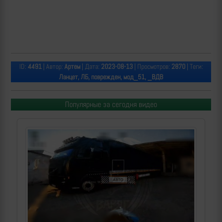
ID:
4491
| Автор:
Артем
| Дата:
2023-08-13
| Просмотров:
2870
| Теги:
Ланцет, ЛБ, поврежден, мод_51, _ВДВ
Популярные за сегодня видео