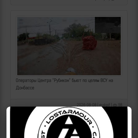
Операторы Центра "Рубикон" бьют по целям ВСУ на
Донбассе
2026-08-08 | makpif |
98