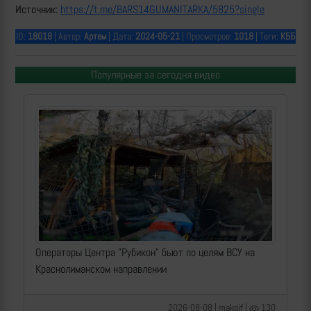
Источник:
https://t.me/BARS14GUMANITARKA/5825?single
ID:
18018
| Автор:
Артем
| Дата:
2024-05-21
| Просмотров:
1018
| Теги:
КББ
Популярные за сегодня видео
Операторы Центра "Рубикон" бьют по целям ВСУ на
Краснолиманском направлении
2026-08-08 | makpif |
130