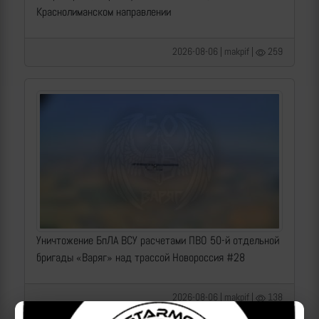
Краснолиманском направлении
2026-08-06 | makpif |
259
Уничтожение БпЛА ВСУ расчетами ПВО 50-й отдельной
бригады «Варяг» над трассой Новороссия #28
2026-08-06 | makpif |
138