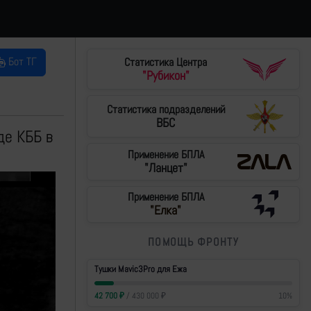
Бот ТГ
Статистика Центра
"Рубикон"
Статистика подразделений
ВБС
де КББ в
Применение БПЛА
"Ланцет"
Применение БПЛА
"Елка"
ПОМОЩЬ ФРОНТУ
Тушки Mavic3Pro для Ежа
42 700
₽
/
430 000
₽
10
%