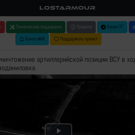
LOSTARMOUR
у
Техническая поддержка
Правила
Канал ТГ
Канал MAX
Поддержать проект
уничтожение артиллерийской позиции ВСУ в хо
оводаниловка