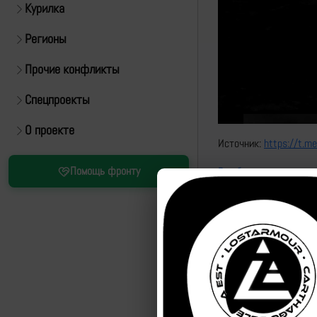
Курилка
Регионы
Прочие конфликты
Спецпроекты
О проекте
Источник:
https://t.
Помощь фронту
Рутуб
Привязка