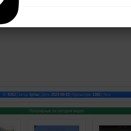
ID:
6352
| Автор:
Артем
| Дата:
2023-09-20
| Просмотров:
1082
| Теги:
Популярные за сегодня видео