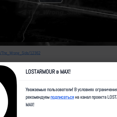
Play
Video
me/The_Wrong_Side/12362
LOSTARMOUR в MAX!
Уважаемые пользователи! В условиях ограничени
рекомендуем
подписаться
на канал проекта LOS
MAX!