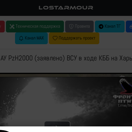
LOSTARMOUR
у
Техническая поддержка
Правила
Канал ТГ
Канал MAX
Поддержать проект
АУ PzH2000 (заявлено) ВСУ в ходе КББ на Хар