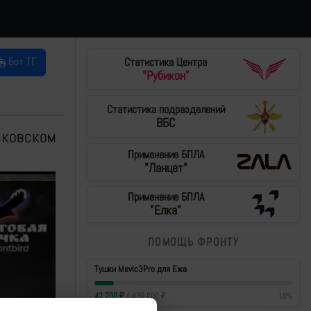
Бот ТГ
Статистика Центра
"Рубикон"
Статистика подразделений
ВБС
ьковском
Применение БПЛА
"Ланцет"
Применение БПЛА
"Елка"
ПОМОЩЬ ФРОНТУ
Тушки Mavic3Pro для Ежа
42 700
₽
/
430 000
₽
10
%