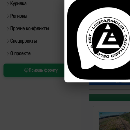
Курилка
Регионы
Прочие конфликты
Спецпроекты
О проекте
Источник:
https://t.m
Помощь фронту
https://t.me/rusich_
ID:
1983