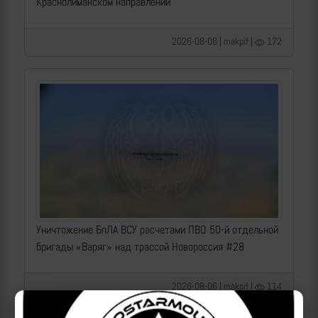
Краснолиманском направлении
2026-08-06 | makpif |
172
Уничтожение БпЛА ВСУ расчетами ПВО 50-й отдельной
бригады «Варяг» над трассой Новороссия #28
2026-08-06 | makpif |
114