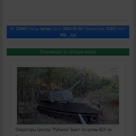
ID:
11646
| Автор:
Артем
| Дата:
2024-01-04
| Просмотров:
3149
| Теги:
КББ, _КрС
Популярные за сегодня видео
Операторы Центра "Рубикон" бьют по целям ВСУ на