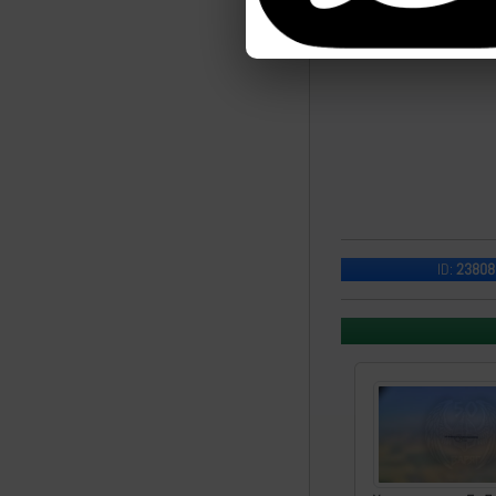
ID:
23808