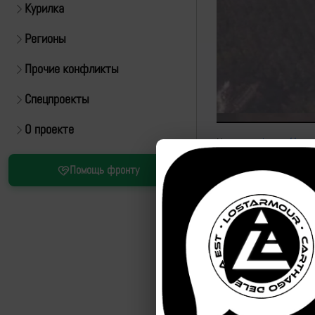
Курилка
Регионы
Прочие конфликты
Спецпроекты
О проекте
Источник:
https://t.
Помощь фронту