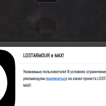
Play
Video
me/wargonzo/22459
LOSTARMOUR в MAX!
Уважаемые пользователи! В условиях ограничени
рекомендуем
подписаться
на канал проекта LOS
MAX!