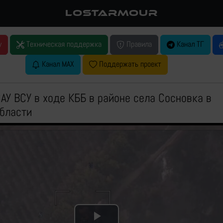
LOSTARMOUR
у
Техническая поддержка
Правила
Канал ТГ
Канал MAX
Поддержать проект
АУ ВСУ в ходе КББ в районе села Сосновка в
бласти