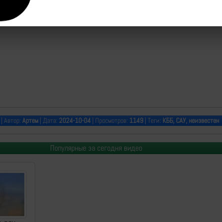
| Автор:
Артем
| Дата:
2024-10-04
| Просмотров:
1149
| Теги:
КББ, САУ, неизвестен
Популярные за сегодня видео