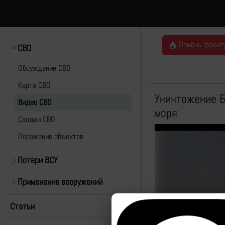
Помочь фронт
СВО
Обсуждение СВО
Карта СВО
Уничтожение Б
Видео СВО
моря
Cводки СВО
Поражение объектов
Потери ВСУ
Применение вооружений
Статьи