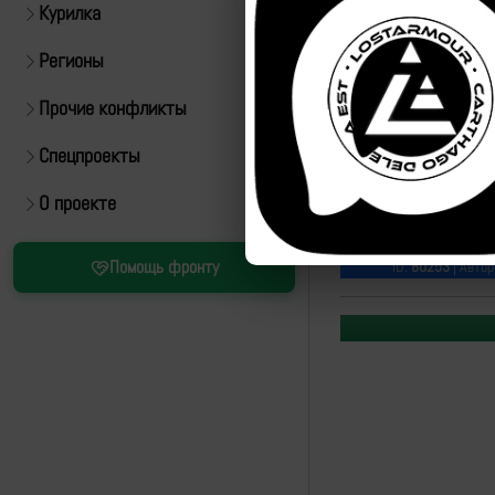
Курилка
Регионы
Прочие конфликты
Спецпроекты
О проекте
Источник:
https://t.
Помощь фронту
ID:
80253
| Автор