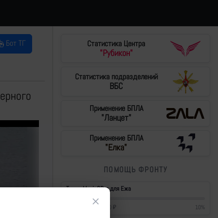
Бот ТГ
Статистика Центра
"Рубикон"
Статистика подразделений
ВБС
Черного
Применение БПЛА
"Ланцет"
Применение БПЛА
"Елка"
ПОМОЩЬ ФРОНТУ
Тушки Mavic3Pro для Ежа
×
42 700
₽
/
430 000
₽
10
%