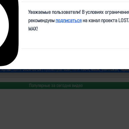
Play
Уважаемые пользователи! В условиях ограничени
Video
рекомендуем
подписаться
на канал проекта LOS
MAX!
me/The_Wrong_Side/29007
:
Артем
| Дата:
2026-05-04
| Просмотров:
536
| Теги:
ПАРК, МБЭК, уничтожен, Черно
Популярные за сегодня видео