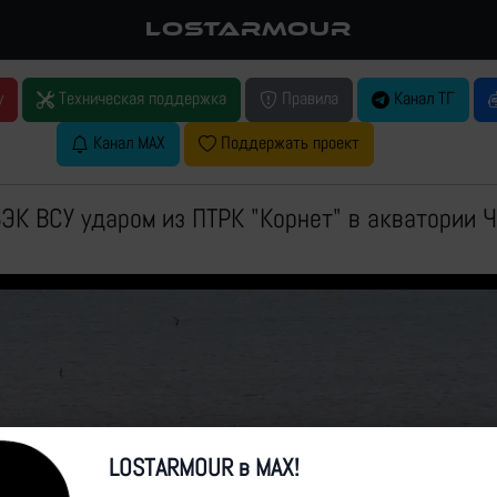
LOSTARMOUR
у
Техническая поддержка
Правила
Канал ТГ
Канал MAX
Поддержать проект
ЭК ВСУ ударом из ПТРК "Корнет" в акватории 
LOSTARMOUR в MAX!