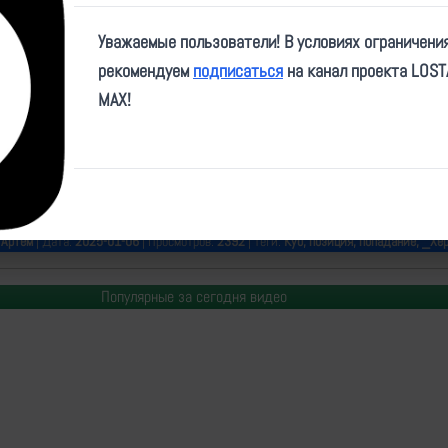
Play
Уважаемые пользователи! В условиях ограничени
Video
рекомендуем
подписаться
на канал проекта LOS
MAX!
e/bplamachine/1071
:
Артем
| Дата:
2025-01-06
| Просмотров:
2392
| Теги:
Куб, позиция, попадание, _Хе
Популярные за сегодня видео