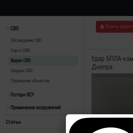
Помочь фронт
СВО
Обсуждение СВО
Карта СВО
Удар БПЛА-кам
Видео СВО
Днепра
Cводки СВО
Поражение объектов
Потери ВСУ
Применение вооружений
Статьи