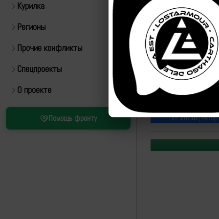
Курилка
Регионы
Прочие конфликты
Спецпроекты
О проекте
Источник:
https://t.m
Помощь фронту
ID:
29710
| Автор