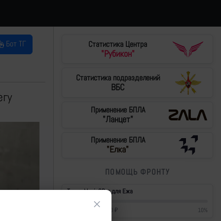
Бот ТГ
Статистика Центра
"Рубикон"
Статистика подразделений
ВБС
егу
Применение БПЛА
"Ланцет"
Применение БПЛА
"Елка"
ПОМОЩЬ ФРОНТУ
Тушки Mavic3Pro для Ежа
×
42 700
₽
/
430 000
₽
10
%