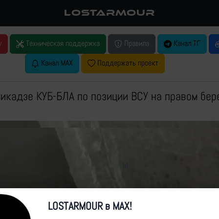
LOSTARMOUR
у
Техническая поддержка
Правила
Канал ТГ
Канал MAX
Поддержать проект
икадзе КУБ-БЛА по позиции ВСУ на правом бер
LOSTARMOUR в MAX!