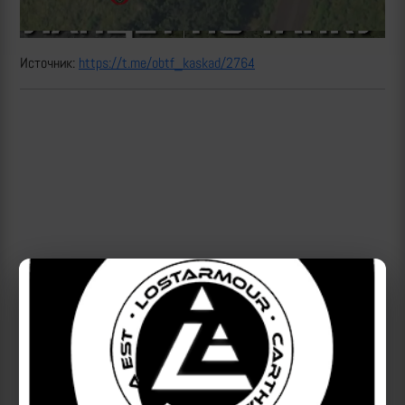
Источник:
https://t.me/obtf_kaskad/2764