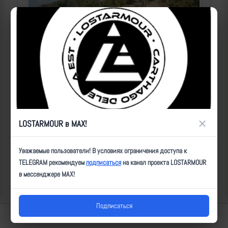
Операторы Центра "Рубикон" бьют по целям ВСУ на
Донбассе
×
LOSTARMOUR в MAX!
2026-08-07 | makpif |
11
Уважаемые пользователи! В условиях ограничения доступа к
TELEGRAM рекомендуем
подписаться
на канал проекта LOSTARMOUR
в мессенджере MAX!
Подписаться
Lostarmour | Carthago Delenda Est | 2014-2026