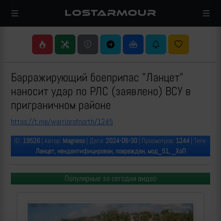
LOSTARMOUR
Барражирующий боеприпас "Ланцет"
наносит удар по РЛС (заявлено) ВСУ в
приграничном районе
https://t.me/warriorofnorth/1245
ID:
19526
| Автор:
Magness
| Дата:
2024-06-30
| Просмотров:
1244
| Теги:
Ланцет, неидентифицирован, поврежден, мод_51, _ХоП
Популярные за сегодня видео