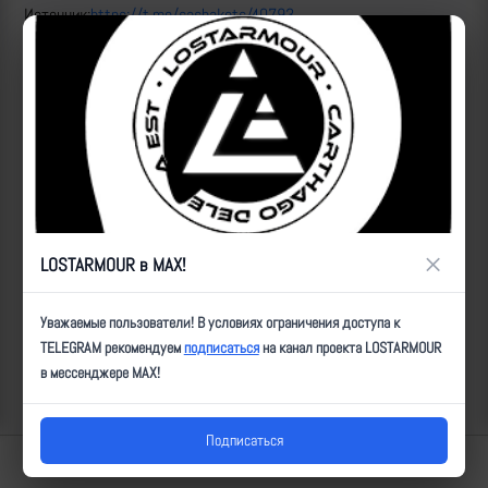
Источник:
https://t.me/sashakots/40793
https://t.me/voin_dv/3536
Рутуб
ID:
3001
| Автор:
Артем
| Дата:
2023-07-05
| Просмотров:
1919
| Теги:
Ланцет, САУ, поврежден, мод_н
Популярные за сегодня видео
×
LOSTARMOUR в MAX!
Уважаемые пользователи! В условиях ограничения доступа к
TELEGRAM рекомендуем
подписаться
на канал проекта LOSTARMOUR
в мессенджере MAX!
Подписаться
Lostarmour | Carthago Delenda Est | 2014-2026