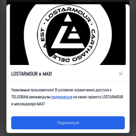
Источник:
https://t.me/ugolizmeny/122
ID:
4576
| Автор:
ultz
| Дата:
2023-08-15
| Просмотров:
3126
| Теги:
Ланцет,
САУ, уничтожен, мод_н
Популярные за сегодня видео
×
LOSTARMOUR в MAX!
Уважаемые пользователи! В условиях ограничения доступа к
TELEGRAM рекомендуем
подписаться
на канал проекта LOSTARMOUR
в мессенджере MAX!
Подписаться
Lostarmour | Carthago Delenda Est | 2014-2026