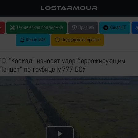
LOSTARMOUR
у
Техническая поддержка
Правила
Канал ТГ
Канал MAX
Поддержать проект
ТФ "Каскад" наносят удар барражирующим
Ланцет" по гаубице M777 ВСУ