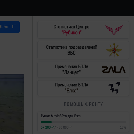
Бот ТГ
Статистика Центра
"Рубикон"
Статистика подразделений
ВБС
Применение БПЛА
"Ланцет"
Применение БПЛА
"Елка"
ПОМОЩЬ ФРОНТУ
Тушки Mavic3Pro для Ежа
57 200
₽
/
430 000
₽
13
%