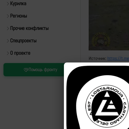
Курилка
Регионы
Прочие конфликты
Спецпроекты
О проекте
Источник:
https://t.
Помощь фронту
https://t.me/obtf_ka