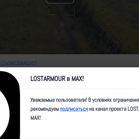
Play
Video
me/ZovSAG164/42457
skad/2774
LOSTARMOUR в MAX!
Уважаемые пользователи! В условиях ограничени
рекомендуем
подписаться
на канал проекта LOS
MAX!