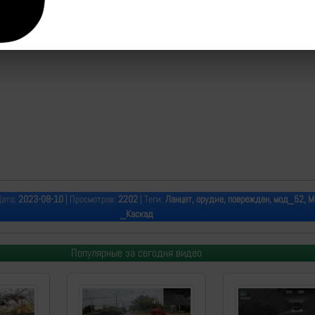
Дата:
2023-08-10
| Просмотров:
2202
| Теги:
Ланцет, орудие, поврежден, мод_52, 
_Каскад
Популярные за сегодня видео