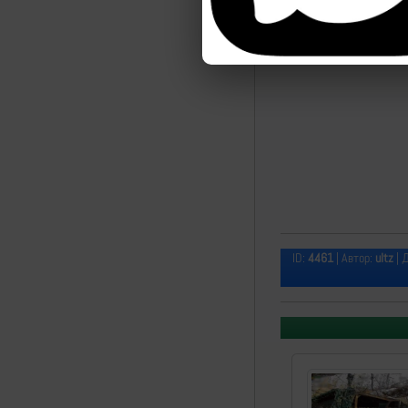
ID:
4461
| Автор:
ultz
| 