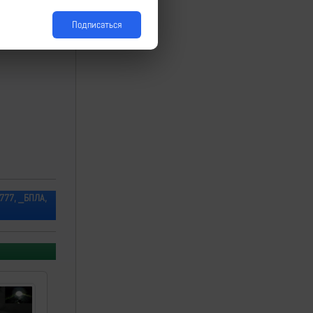
Подписаться
M777, _БПЛА,