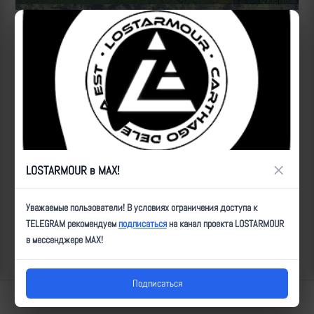
Источник:
https://t.me/btr80/10083
https://t.me/btr80/10527
ID:
5105
| Автор:
ultz
| Дата:
2023-08-27
| Просмотров:
2001
| Теги:
Ланцет,
орудие, поврежден, мод_52
Популярные за сегодня видео
×
LOSTARMOUR в MAX!
Уважаемые пользователи! В условиях ограничения доступа к
TELEGRAM рекомендуем
подписаться
на канал проекта LOSTARMOUR
в мессенджере MAX!
Подписаться
Lostarmour | Carthago Delenda Est | 2014-2026