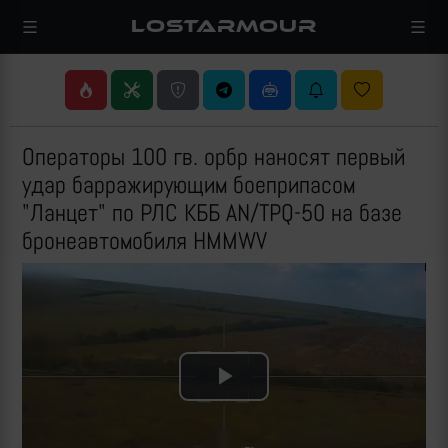
LOSTARMOUR
Операторы 100 гв. орбр наносят первый
удар барражирующим боеприпасом
"Ланцет" по РЛС КББ AN/TPQ-50 на базе
бронеавтомобиля HMMWV
Play
Video