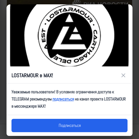
Источник:
https://t.me/rian_ru/211687
Второй удар:
https://lostarmour.info/news/lancet-unichtojaet-
humvee-s-radarom
ID:
4388
| Автор:
ultz
| Дата:
2023-08-10
| Просмотров:
2363
| Теги:
Ланцет,
РЛС, поврежден, мод_51, _100орбр
×
LOSTARMOUR в MAX!
Популярные за сегодня видео
Уважаемые пользователи! В условиях ограничения доступа к
TELEGRAM рекомендуем
подписаться
на канал проекта LOSTARMOUR
в мессенджере MAX!
Подписаться
Lostarmour | Carthago Delenda Est | 2014-2026