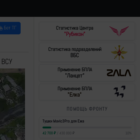
Бот ТГ
Статистика Центра
"Рубикон"
Статистика подразделений
ВБС
 ВСУ
Применение БПЛА
"Ланцет"
Применение БПЛА
"Елка"
ПОМОЩЬ ФРОНТУ
Тушки Mavic3Pro для Ежа
42 700
₽
/
430 000
₽
10
%