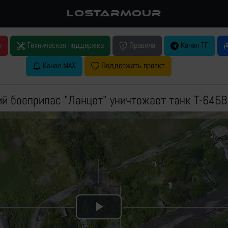
LOSTARMOUR
у
Техническая поддержка
Правила
Канал ТГ
Канал MAX
Поддержать проект
 боеприпас "Ланцет" уничтожает танк Т-64БВ
Play