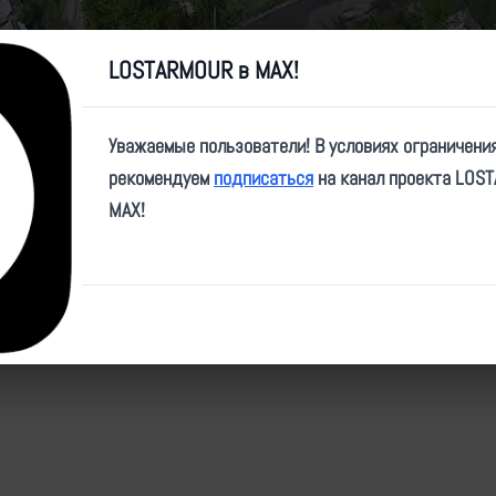
Video
LOSTARMOUR в MAX!
Уважаемые пользователи! В условиях ограничени
рекомендуем
подписаться
на канал проекта LOS
e/btr80/9619
MAX!