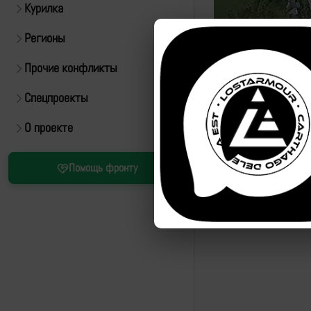
Курилка
Регионы
Прочие конфликты
Спецпроекты
Источник:
https://t.m
О проекте
Помощь фронту