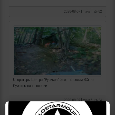
2026-08-07 | makpif |
62
Операторы Центра "Рубикон" бьют по целям ВСУ на
Сумском направлении
2026-08-07 | makpif |
24