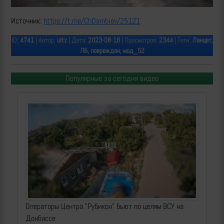
Источник:
https://t.me/ChDambiev/25121
ID:
4741
| Автор:
ultz
| Дата:
2023-08-18
| Просмотров:
2344
| Теги:
Ланцет,
ЛБ, поврежден, мод_52
Популярные за сегодня видео
Операторы Центра "Рубикон" бьют по целям ВСУ на
Донбассе