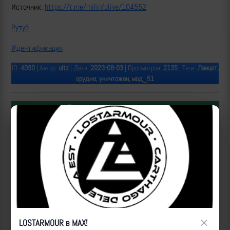
Источник:
https://t.me/milinfolive/104552
Рутуб
Идентификация
ID:
4090
| Автор:
ultz
| Дата:
2023-08-03
| Просмотров:
2135
| Теги:
Ланцет,
орудие, уничтожен, мод_51
Популярные за сегодня видео
×
LOSTARMOUR в MAX!