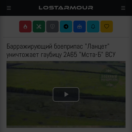
LOSTARMOUR
Барражирующий боеприпас "Ланцет"
уничтожает гаубицу 2А65 "Мста-Б" ВСУ
Play
Video