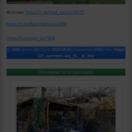
Источник:
https://t.me/mod_russia/29375
https://t.me/BalticWarriors/4068
https://t.me/voin_dv/7804
ID:
4602
| Автор:
ultz
| Дата:
2023-08-16
| Просмотров:
2739
| Теги:
Ланцет,
САУ, уничтожен, мод_51, _бк, Эпик
Популярные за сегодня видео