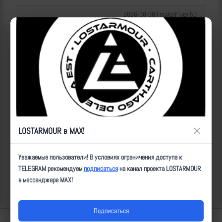
2026-08-08 | makpif |
50
×
LOSTARMOUR в MAX!
Операторы Центра "Рубикон" бьют по целям ВСУ на
Уважаемые пользователи! В условиях ограничения доступа к
Сумском направлении
TELEGRAM рекомендуем
подписаться
на канал проекта LOSTARMOUR
в мессенджере MAX!
2026-08-08 | makpif |
33
Подписаться
Lostarmour | Carthago Delenda Est | 2014-2026