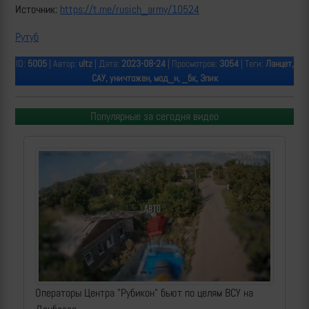
Источник:
https://t.me/rusich_army/10524
Рутуб
ID:
5005
| Автор:
ultz
| Дата:
2023-08-24
| Просмотров:
3054
| Теги:
Ланцет,
САУ, уничтожен, мод_н, _бк, Эпик
Популярные за сегодня видео
Операторы Центра "Рубикон" бьют по целям ВСУ на