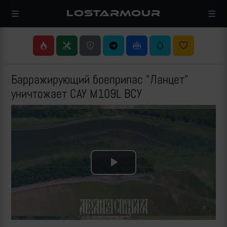
LOSTARMOUR
Барражирующий боеприпас "Ланцет"
уничтожает САУ M109L ВСУ
Play
Video