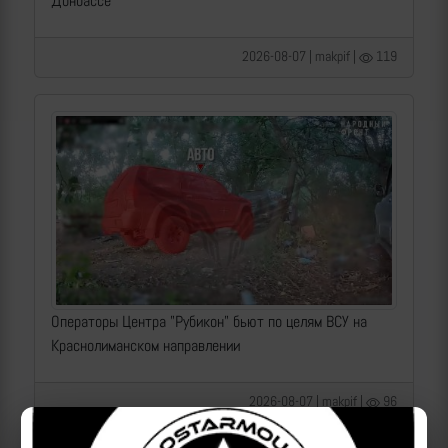
Донбассе
2026-08-07 | makpif |
119
Операторы Центра "Рубикон" бьют по целям ВСУ на
Краснолиманском направлении
2026-08-07 | makpif |
96