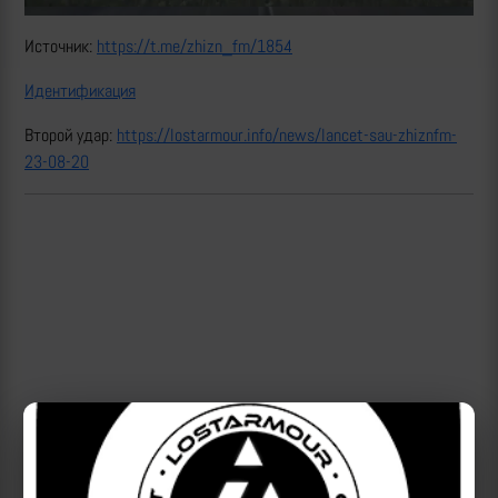
Источник:
https://t.me/zhizn_fm/1854
Идентификация
Второй удар:
https://lostarmour.info/news/lancet-sau-zhiznfm-
23-08-20