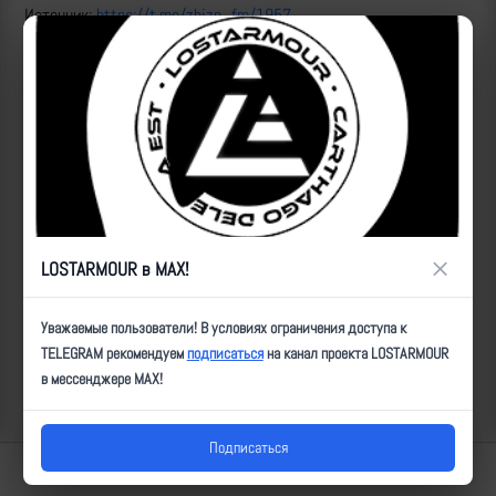
Источник:
https://t.me/zhizn_fm/1957
ID:
5082
| Автор:
ultz
| Дата:
2023-08-26
| Просмотров:
2224
| Теги:
Ланцет,
САУ, поврежден, мод_52
Популярные за сегодня видео
×
LOSTARMOUR в MAX!
Уважаемые пользователи! В условиях ограничения доступа к
TELEGRAM рекомендуем
подписаться
на канал проекта LOSTARMOUR
в мессенджере MAX!
Подписаться
Lostarmour | Carthago Delenda Est | 2014-2026