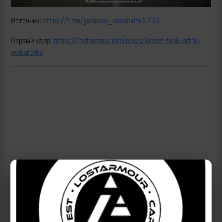
Источник:
https://t.me/garmaev_alexander/4733
Первый удар:
https://lostarmour.info/news/lancet-tank-vgtrk-
makarovka