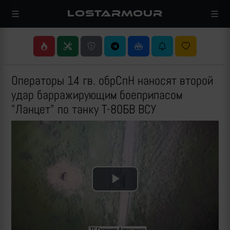
LOSTARMOUR
Операторы 14 гв. обрСпН наносят второй
удар барражирующим боеприпасом
"Ланцет" по танку Т-80БВ ВСУ
Play
Video