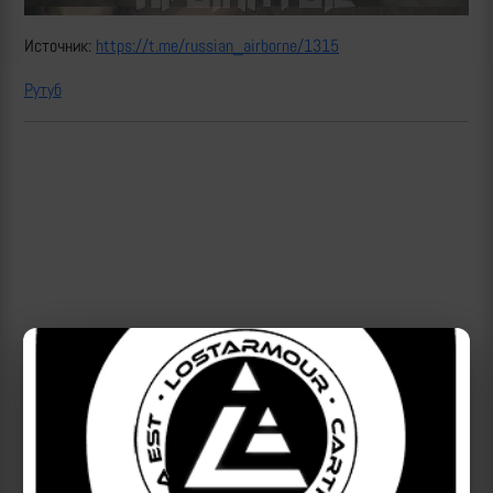
Источник:
https://t.me/russian_airborne/1315
Рутуб