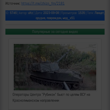
Источник:
https://t.me/zhizn_fm/2181
ID:
5746
| Автор:
ultz
| Дата:
2023-09-08
| Просмотров:
1535
| Теги:
Ланцет,
орудие, поврежден, мод_х51
Популярные за сегодня видео
Операторы Центра "Рубикон" бьют по целям ВСУ на
Краснолиманском направлении