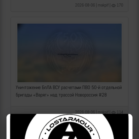
2026-08-06 | makpif |
170
Уничтожение БпЛА ВСУ расчетами ПВО 50-й отдельной
бригады «Варяг» над трассой Новороссия #28
2026-08-06 | makpif |
114