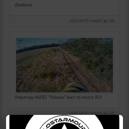
Донбассе
2026-08-07 | makpif |
139
Операторы ИЦПБТ "Рубикон" бьют по пехоте ВСУ
2026-08-07 | makpif |
135