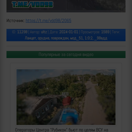
Источник:
https://t.me/vdd98/2065
ID:
11298
| Автор:
ultz
| Дата:
2024-01-01
| Просмотров:
1589
| Теги:
Ланцет, орудие, поврежден, мод_51, 1:0:2, _98вдд
Популярные за сегодня видео
Операторы Центра "Рубикон" бьют по целям ВСУ на