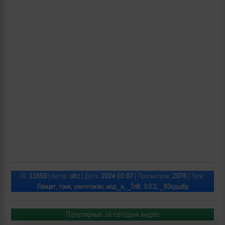
ID:
11659
| Автор:
ultz
| Дата:
2024-01-07
| Просмотров:
2976
| Теги:
Ланцет, танк, уничтожен, мод_н, _ТпВ, 3:0:2, _83одшбр
Популярные за сегодня видео