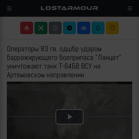
LOSTARMOUR
Операторы 83 гв. одшбр ударом
барражирующего боеприпаса "Ланцет"
уничтожают танк Т-64БВ ВСУ на
Артемовском направлении
Play
Video