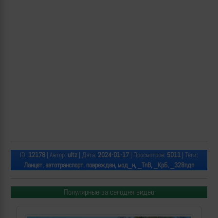
ID:
12178
| Автор:
ultz
| Дата:
2024-01-17
| Просмотров:
5011
| Теги:
Ланцет, автотранспорт, поврежден, мод_н, _ТпВ, _КрБ, _328пдп
Популярные за сегодня видео