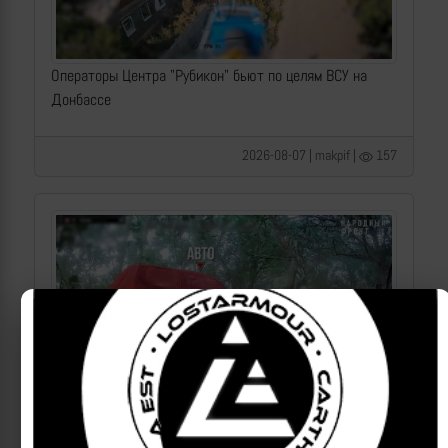
Операторы Центра "Рубикон" бьют по целям ВСУ на
Донбассе
2026-08-07 | makpif |
157
Операторы Центра "Рубикон" бьют по целям ВСУ на
Краснолиманском направлении