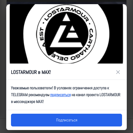
Источник:
https://t.me/sashakots/44618
https://t.me/rt_russian/187093
ID:
12629
| Автор:
ultz
| Дата:
2024-01-23
| Просмотров:
1997
| Теги:
Ланцет, танк, промах, мод_н, _1ТА
Популярные за сегодня видео
×
LOSTARMOUR в MAX!
Уважаемые пользователи! В условиях ограничения доступа к
TELEGRAM рекомендуем
подписаться
на канал проекта LOSTARMOUR
в мессенджере MAX!
Подписаться
Lostarmour | Carthago Delenda Est | 2014-2026