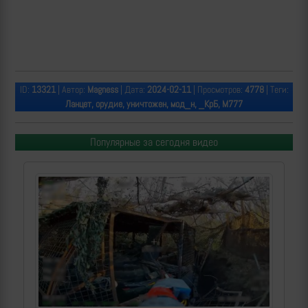
ID:
13321
| Автор:
Magness
| Дата:
2024-02-11
| Просмотров:
4778
| Теги:
Ланцет, орудие, уничтожен, мод_н, _КрБ, M777
Популярные за сегодня видео