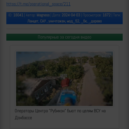
https://t.me/operational_space/211
ID:
16041
| Автор:
Magness
| Дата:
2024-04-03
| Просмотров:
1672
| Теги:
Ланцет, САУ , уничтожен, мод_52, _бк, _дерево
Популярные за сегодня видео
Операторы Центра "Рубикон" бьют по целям ВСУ на
Донбассе