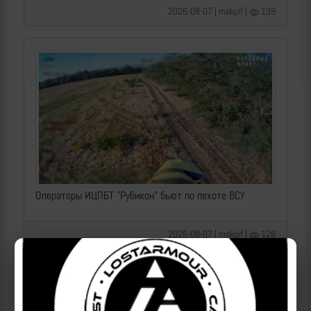
2026-08-07 | makpif |
139
Операторы ИЦПБТ "Рубикон" бьют по пехоте ВСУ
2026-08-07 | makpif |
128