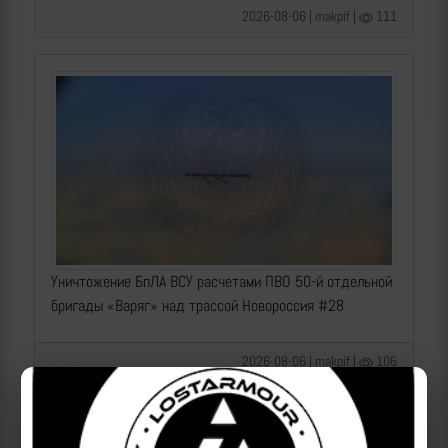
2026-08-06 | makpif |
111
Уничтожение БпЛА ВСУ расчетами ПВО 50-й отдельной
бригады «Варяг» над трассой Новороссия #28
2026-08-06 | makpif |
106