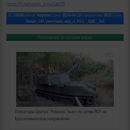
https://t.me/rusich_army/14078
ID:
16498
| Автор:
Magness
| Дата:
2024-04-13
| Просмотров:
3615
| Теги:
Ланцет, САУ, уничтожен, мод_н, 3:0:2, _ВДВ, _ХоС
Популярные за сегодня видео
Операторы Центра "Рубикон" бьют по целям ВСУ на
Краснолиманском направлении