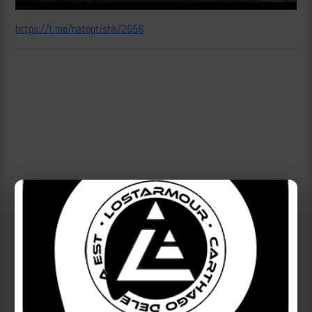
https://t.me/natoptishh/2656