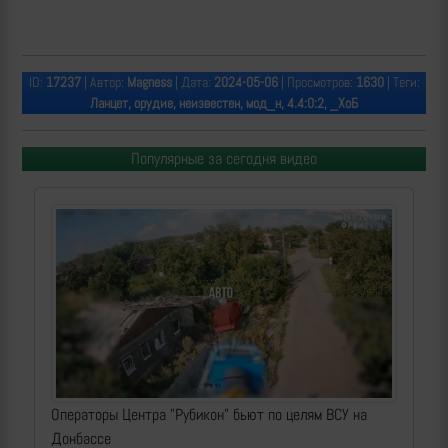
ID:
17237
| Автор:
Magness
| Дата:
2024-05-06
| Просмотров:
1630
| Теги:
Ланцет, орудие, неизвестен, мод_н, 4.4:0:2, _ХоБ
Популярные за сегодня видео
Операторы Центра "Рубикон" бьют по целям ВСУ на
Донбассе