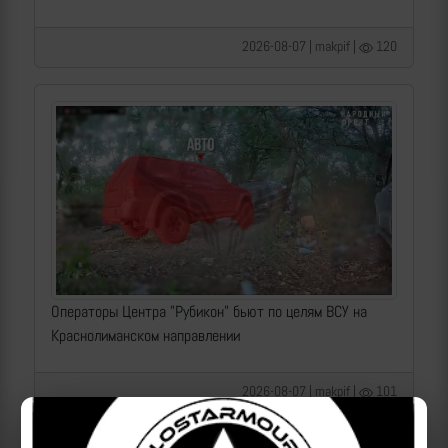
2026-08-07 | makpif |
120
Операторы Центра "Рубикон" бьют по целям ВСУ на
Краснолиманском направлении
2026-08-07 | makpif |
101