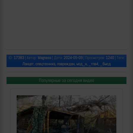
ID:
17383
| Автор:
Magness
| Дата:
2024-05-09
| Просмотров:
1240
| Теги:
Ланцет, спецтехника, поврежден, мод_н, _тпв4, _6мсд
Популярные за сегодня видео