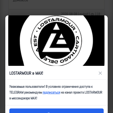
2026-08-08 | makpif |
118
×
LOSTARMOUR в MAX!
Операторы Центра "Рубикон" бьют по целям ВСУ на
Уважаемые пользователи! В условиях ограничения доступа к
Сумском направлении
TELEGRAM рекомендуем
подписаться
на канал проекта LOSTARMOUR
в мессенджере MAX!
2026-08-08 | makpif |
85