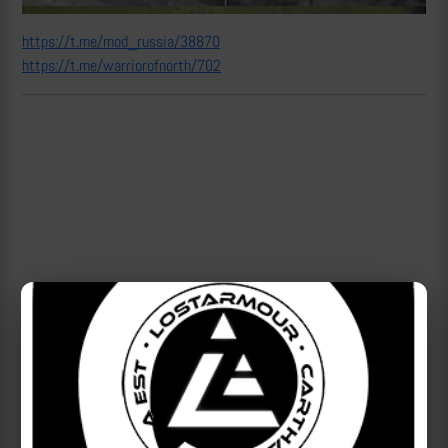
https://t.me/mod_russia/38870
https://t.me/warriorofnorth/702