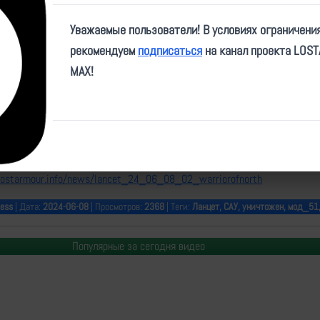
Play
Уважаемые пользователи! В условиях ограничени
Video
рекомендуем
подписаться
на канал проекта LOS
MAX!
fnorth/837Ф
/lostarmour.info/news/lancet_24_06_08_02_warriorofnorth
ess
| Дата:
2024-06-08
| Просмотров:
2368
| Теги:
Ланцет, САУ, уничтожен, мод_51
Популярные за сегодня видео