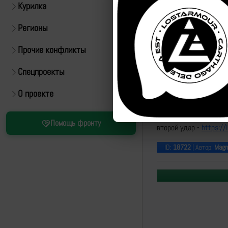
Курилка
Регионы
Прочие конфликты
Спецпроекты
О проекте
https://t.me/warrioro
Помощь фронту
второй удар -
https:/
ID:
18722
| Автор:
Magn