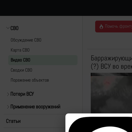
Помочь фронт
СВО
Обсуждение СВО
Карта СВО
Барражирующий
Видео СВО
(?) ВСУ во вр
Cводки СВО
Поражение объектов
Потери ВСУ
Применение вооружений
Статьи