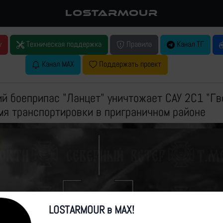
LOSTARMOUR
у
Техническая поддержка
Правила
Канал ТГ
Канал MAX
Поддержать проект
 боеприпас "Ланцет" уничтожает САУ 2С1 "Гв
емя транспортировки в приграничном районе
LOSTARMOUR в MAX!