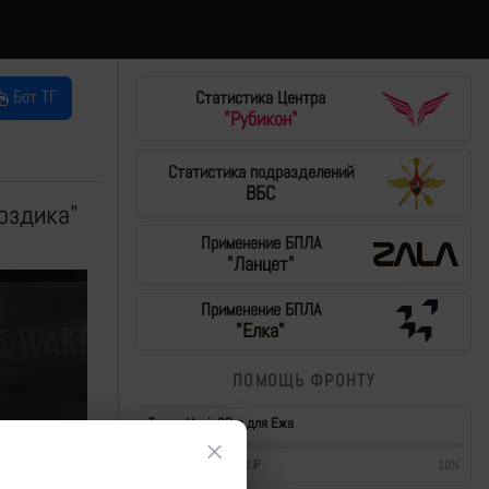
Бот ТГ
Статистика Центра
"Рубикон"
Статистика подразделений
ВБС
оздика"
Применение БПЛА
"Ланцет"
Применение БПЛА
"Елка"
ПОМОЩЬ ФРОНТУ
Тушки Mavic3Pro для Ежа
×
42 700
₽
/
430 000
₽
10
%