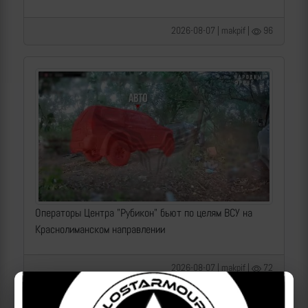
2026-08-07 | makpif |
96
Операторы Центра "Рубикон" бьют по целям ВСУ на
Краснолиманском направлении
2026-08-07 | makpif |
72