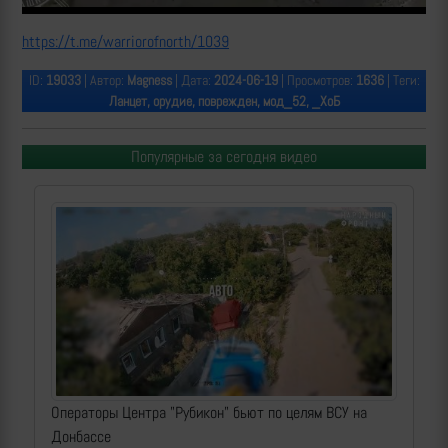
https://t.me/warriorofnorth/1039
ID:
19033
| Автор:
Magness
| Дата:
2024-06-19
| Просмотров:
1636
| Теги:
Ланцет, орудие, поврежден, мод_52, _ХоБ
Популярные за сегодня видео
Операторы Центра "Рубикон" бьют по целям ВСУ на
Донбассе