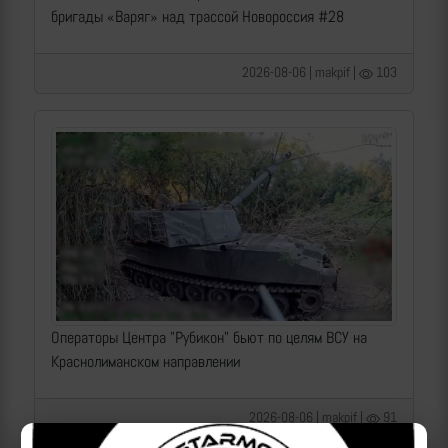
бригады «Варяг» над трассой Новороссия #28
2026-08-06 | makpif |
103
Операторы Центра "Рубикон" бьют по целям ВСУ на
Краснолиманском направлении
2026-08-06 | makpif |
91