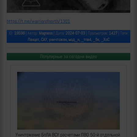
https://t.me/warriorofnorth/1301
ID:
19596
| Автор:
Magness
| Дата:
2024-07-03
| Просмотров:
1427
| Теги:
Ланцет, САУ, уничтожен, мод_н, _тпв4, _бк, _ХоС
Популярные за сегодня видео
Уничтожение БпЛА ВСУ расчетами ПВО 50-й отдельной