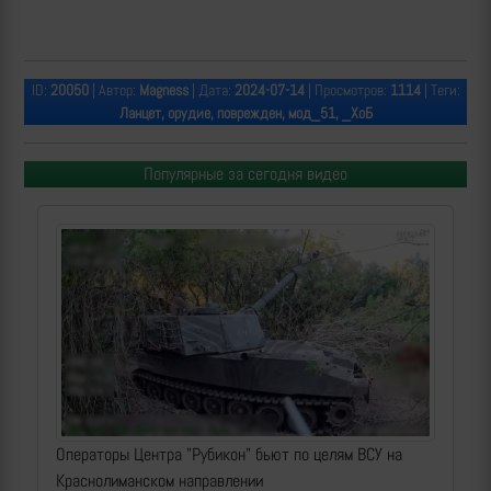
ID:
20050
| Автор:
Magness
| Дата:
2024-07-14
| Просмотров:
1114
| Теги:
Ланцет, орудие, поврежден, мод_51, _ХоБ
Популярные за сегодня видео
Операторы Центра "Рубикон" бьют по целям ВСУ на
Краснолиманском направлении