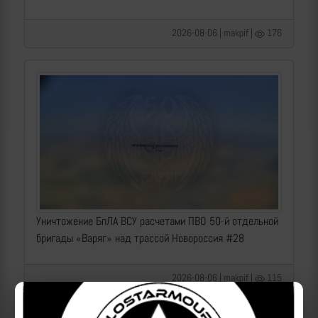
2026-08-06 | makpif |
176
Уничтожение БпЛА ВСУ расчетами ПВО 50-й отдельной
бригады «Варяг» над трассой Новороссия #28
2026-08-06 | makpif |
115