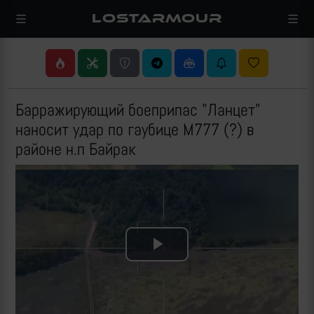
LOSTARMOUR
Барражирующий боеприпас "Ланцет"
наносит удар по гаубице M777 (?) в
районе н.п Байрак
Play
Video