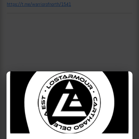
https://t.me/warriorofnorth/1541