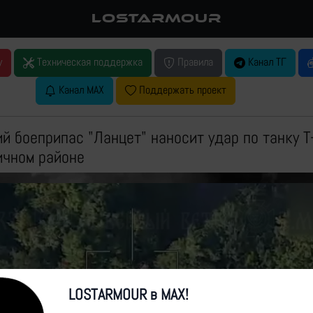
LOSTARMOUR
у
Техническая поддержка
Правила
Канал ТГ
Канал MAX
Поддержать проект
 боеприпас "Ланцет" наносит удар по танку Т-
ичном районе
LOSTARMOUR в MAX!