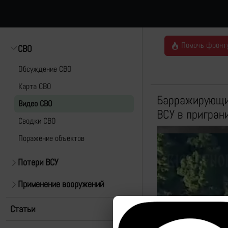
Помочь фронт
СВО
Обсуждение СВО
Карта СВО
Барражирующий
Видео СВО
ВСУ в пригран
Cводки СВО
Поражение объектов
Потери ВСУ
Применение вооружений
Статьи