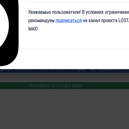
Play
Уважаемые пользователи! В условиях ограничени
Video
рекомендуем
подписаться
на канал проекта LOS
MAX!
fnorth/1742
ss
| Дата:
2024-07-27
| Просмотров:
1365
| Теги:
Ланцет, танк, поврежден, мод_51
Популярные за сегодня видео