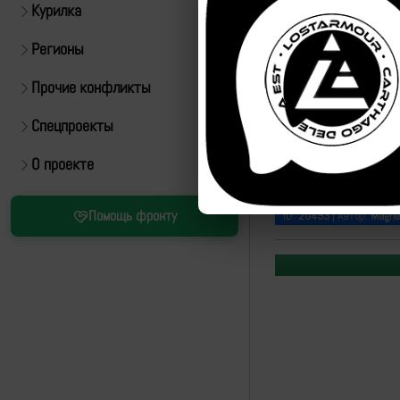
Курилка
Регионы
Прочие конфликты
Спецпроекты
О проекте
https://t.me/warrioro
Помощь фронту
ID:
20493
| Автор:
Magne