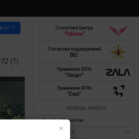
Бот ТГ
Статистика Центра
"Рубикон"
Статистика подразделений
ВБС
72 (?)
Применение БПЛА
"Ланцет"
Применение БПЛА
"Елка"
ПОМОЩЬ ФРОНТУ
Тушки Mavic3Pro для Ежа
×
42 700
₽
/
430 000
₽
10
%