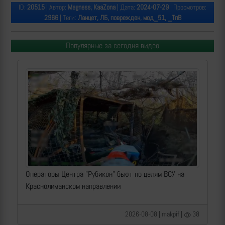
ID:
20515
| Автор:
Magness, KaaZona
| Дата:
2024-07-29
| Просмотров:
2966
| Теги:
Ланцет, ЛБ, поврежден, мод_51, _ТпВ
Популярные за сегодня видео
Операторы Центра "Рубикон" бьют по целям ВСУ на
Краснолиманском направлении
2026-08-08 | makpif |
38