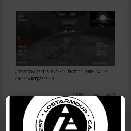
Операторы Центра "Рубикон" бьют по целям ВСУ на
Сумском направлении
2026-08-08 | makpif |
10