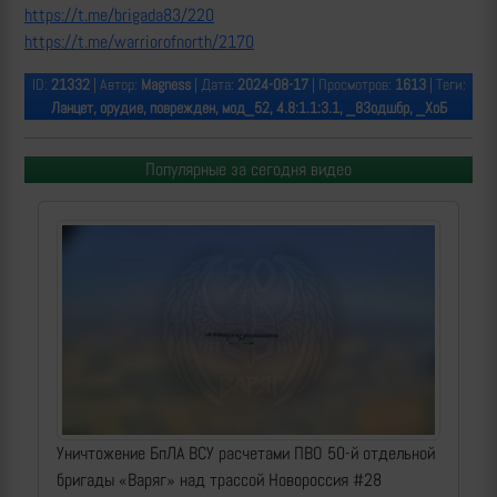
https://t.me/brigada83/220
https://t.me/warriorofnorth/2170
ID:
21332
| Автор:
Magness
| Дата:
2024-08-17
| Просмотров:
1613
| Теги:
Ланцет, орудие, поврежден, мод_52, 4.8:1.1:3.1, _83одшбр, _ХоБ
Популярные за сегодня видео
Уничтожение БпЛА ВСУ расчетами ПВО 50-й отдельной
бригады «Варяг» над трассой Новороссия #28