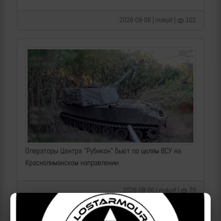
2026-08-06 | makpif |
102
Операторы Центра "Рубикон" бьют по целям ВСУ на
Краснолиманском направлении
2026-08-06 | makpif |
79