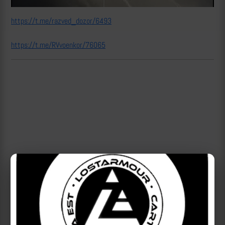
https://t.me/razved_dozor/6493
https://t.me/RVvoenkor/76065