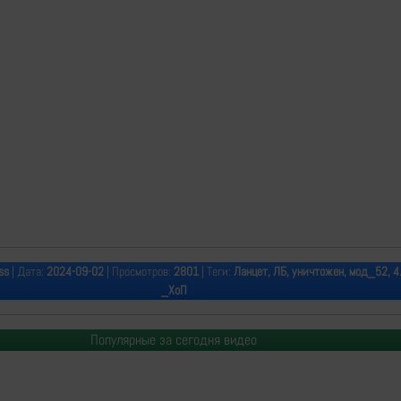
ss
| Дата:
2024-09-02
| Просмотров:
2801
| Теги:
Ланцет, ЛБ, уничтожен, мод_52, 4.8
_ХоП
Популярные за сегодня видео