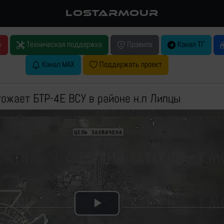
LOSTARMOUR
у
Техническая поддержка
Правила
Канал ТГ
Канал MAX
Поддержать проект
тожает БТР-4Е ВСУ в районе н.п Липцы
Play