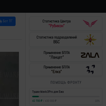
Бот ТГ
Статистика Центра
"Рубикон"
Статистика подразделений
ВБС
Применение БПЛА
"Ланцет"
Применение БПЛА
"Елка"
ПОМОЩЬ ФРОНТУ
Тушки Mavic3Pro для Ежа
42 700
₽
/
430 000
₽
10
%