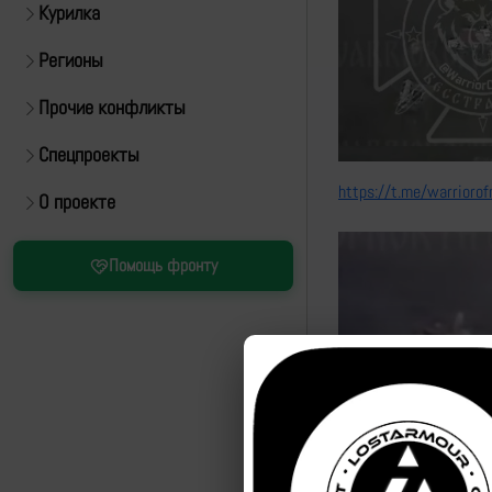
Курилка
Регионы
Прочие конфликты
Спецпроекты
https://t.me/warrioro
О проекте
Помощь фронту